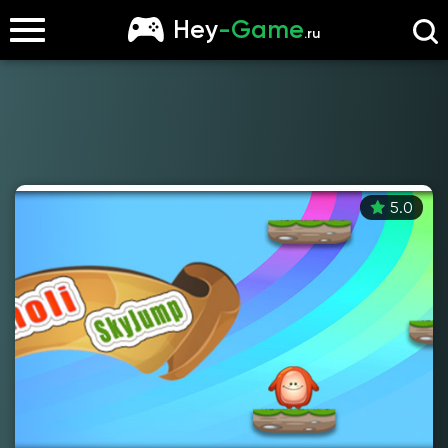
Hey
-Game
.ru
5.0