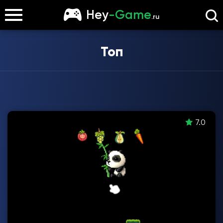
Hey
-Game
.ru
Топ
7.0