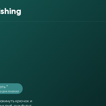
ishing
ать *
о для Android
акинуть крючок и
х рыб, они будут