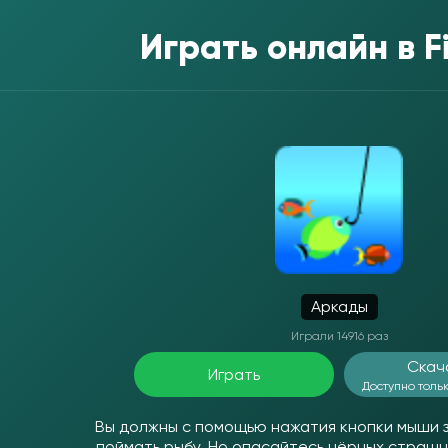
Играть онлайн в
F
Аркады
Играли 14916 раз
Скач
Играть
Доступно тольк
Вы должны с помощью нажатия кнопки мыши з
поймать рыбу. Но опасайтесь чёрных страшны