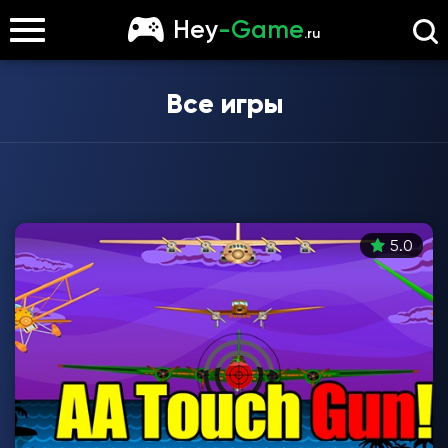
Hey
-Game
.ru
Все игры
5.0