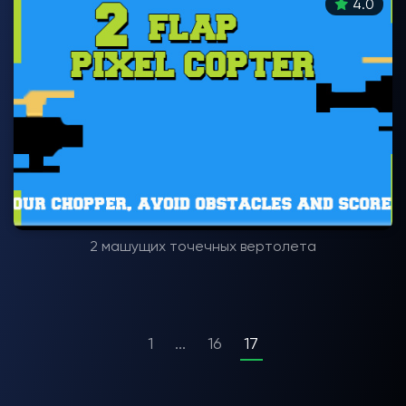
4.0
2 машущих точечных вертолета
1
...
16
17