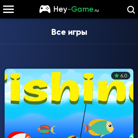
Hey
-Game
.ru
Все игры
6.0