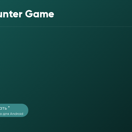
Hunter Game
ать *
о для Android