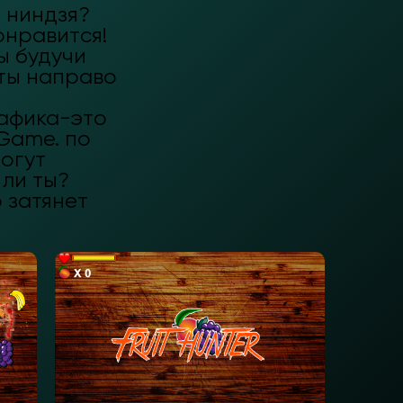
ь ниндзя?
онравится!
ы будучи
ты направо
афика-это
 Game. по
могут
 ли ты?
 затянет