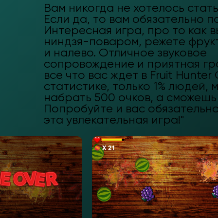
Вам никогда не хотелось стат
Если да, то вам обязательно п
Интересная игра, про то как в
ниндзя-поваром, режете фрук
и налево. Отличное звуковое
сопровождение и приятная гр
все что вас ждет в Fruit Hunter
статистике, только 1% людей, 
набрать 500 очков, а сможешь
Попробуйте и вас обязательно
эта увлекательная игра!"