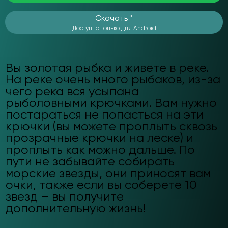
Скачать *
Доступно только для Android
Вы золотая рыбка и живете в реке.
На реке очень много рыбаков, из-за
чего река вся усыпана
рыболовными крючками. Вам нужно
постараться не попасться на эти
крючки (вы можете проплыть сквозь
прозрачные крючки на леске) и
проплыть как можно дальше. По
пути не забывайте собирать
морские звезды, они приносят вам
очки, также если вы соберете 10
звезд – вы получите
дополнительную жизнь!