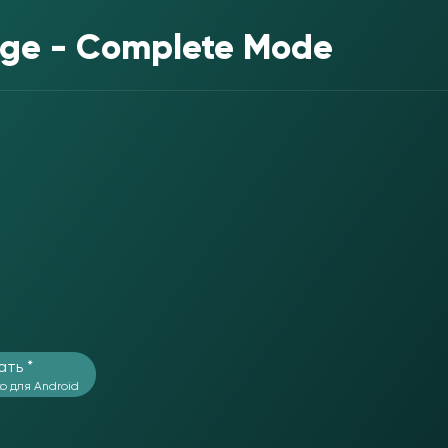
ge - Complete Mode
ать *
о для Android