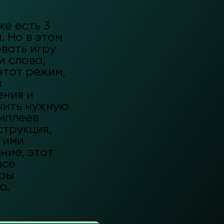
е есть 3
. Но в этом
вать игру
и слова,
этот режим,
и
ения и
учить нужную
ймплеев
струкция,
 ими
ние, этот
все
гры
а.