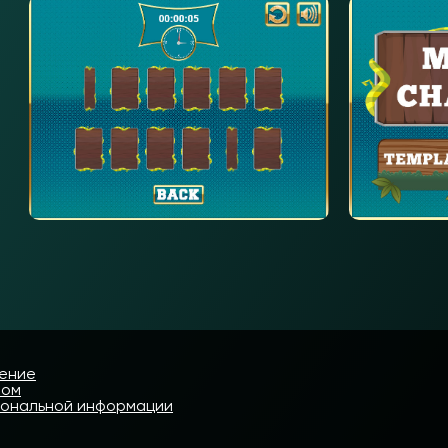
шение
том
сональной информации