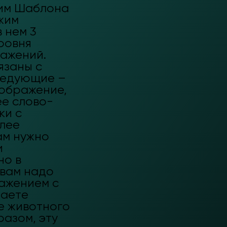
жим Шаблона
жим
 нем 3
уровня
ражений.
язаны с
следующие –
ображение,
ее слово-
ки с
плее
ам нужно
и
но в
вам надо
ражением с
раете
е животного
разом, эту