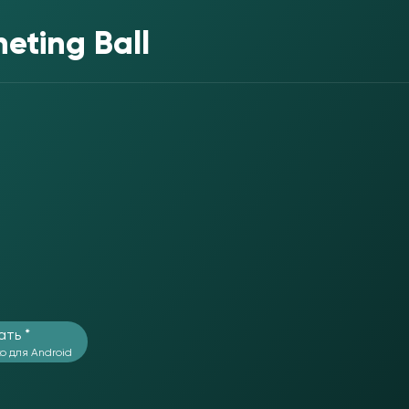
heting Ball
ать *
о для Android