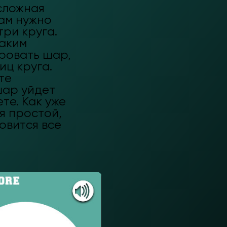
 сложная
вам нужно
три круга.
аким
ровать шар,
иц круга.
те
шар уйдет
те. Как уже
я простой,
овится все