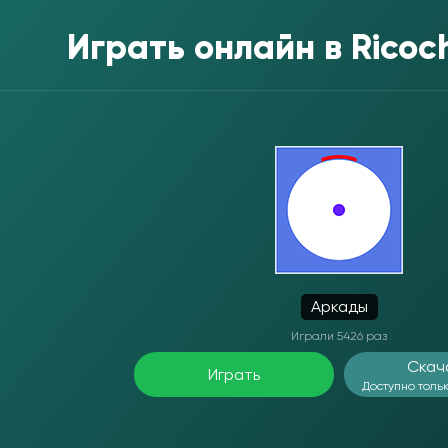
Играть онлайн в
Ricoc
Аркады
Играли 5426 раз
Скач
Играть
Доступно тольк