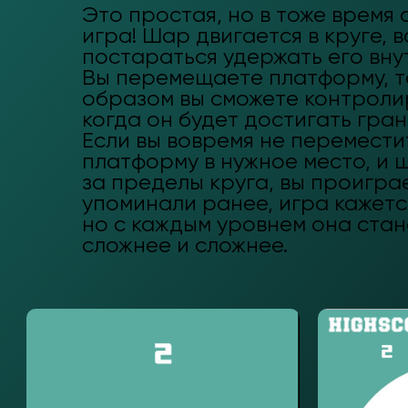
Это простая, но в тоже время
игра! Шар двигается в круге, 
постараться удержать его вну
Вы перемещаете платформу, т
образом вы сможете контроли
когда он будет достигать гран
Если вы вовремя не перемести
платформу в нужное место, и 
за пределы круга, вы проиграе
упоминали ранее, игра кажетс
но с каждым уровнем она стан
сложнее и сложнее.