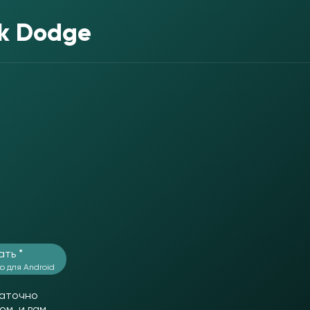
ck Dodge
ать *
о для Android
таточно
ом, и вам