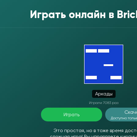
Играть онлайн в
Bri
Аркады
Играли 7083 раз
Скач
Играть
Доступно тольк
Это простая, но в тоже время дос
сложная игра! Вы управляете кирпич