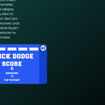
пичами,
з сверху
ь место
жно быстро
колько раз
аков будет
оиграете,
ичами.