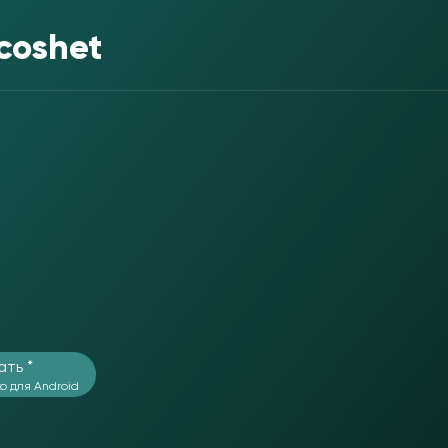
coshet
ать *
о для Android