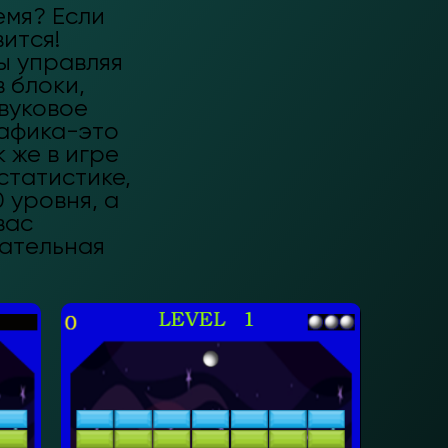
емя? Если
ится!
ы управляя
 блоки,
вуковое
афика-это
к же в игре
статистике,
 уровня, а
вас
кательная