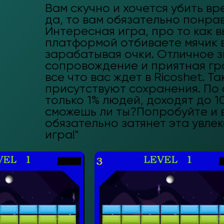
Вам скучно и хочется убить вр
да, то вам обязательно понрав
Интересная игра, про то как в
платформой отбиваете мячик в
зарабатывая очки. Отличное з
сопровождение и приятная гр
все что вас ждет в Ricoshet. Та
присутствуют сохранения. По 
только 1% людей, доходят до 10
сможешь ли ты?Попробуйте и 
обязательно затянет эта увле
игра!"