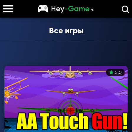
Hey
-Game
.ru
Все игры
5.0