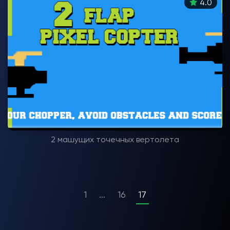
4.0
2 машущих точечных вертолета
1
...
16
17