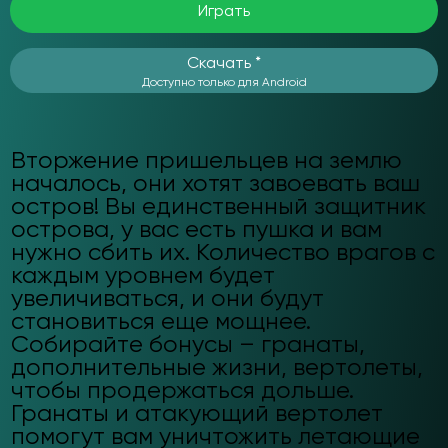
Играть
Скачать *
Доступно только для Android
Вторжение пришельцев на землю
началось, они хотят завоевать ваш
остров! Вы единственный защитник
острова, у вас есть пушка и вам
нужно сбить их. Количество врагов с
каждым уровнем будет
увеличиваться, и они будут
становиться еще мощнее.
Собирайте бонусы – гранаты,
дополнительные жизни, вертолеты,
чтобы продержаться дольше.
Гранаты и атакующий вертолет
помогут вам уничтожить летающие