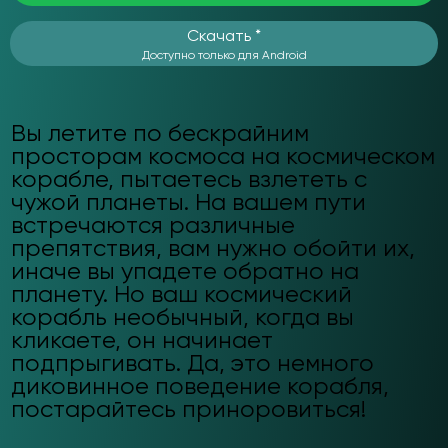
Скачать *
Доступно только для Android
Вы летите по бескрайним
просторам космоса на космическом
корабле, пытаетесь взлететь с
чужой планеты. На вашем пути
встречаются различные
препятствия, вам нужно обойти их,
иначе вы упадете обратно на
планету. Но ваш космический
корабль необычный, когда вы
кликаете, он начинает
подпрыгивать. Да, это немного
диковинное поведение корабля,
постарайтесь приноровиться!