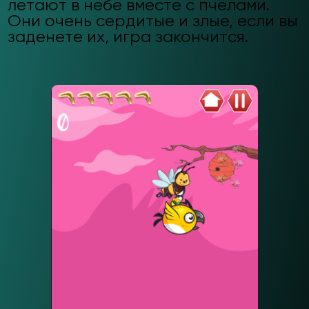
летают в небе вместе с пчелами.
Они очень сердитые и злые, если вы
заденете их, игра закончится.