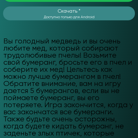
Скачать *
Доступно только для Android
Вы голодный медведь и вы очень
любите мед, который собирают
трудолюбивые пчелы! Возьмите
свой бумеранг, бросьте его в пчел и
соберите их мед! Цельтесь как
можно лучше бумерангом в пчел!
Обратите внимание, вам на игру
дается 5 бумерангов, если вы не
поймаете бумеранг, вы его
потеряете. Игра закончится, когда у
вас закончатся все бумеранги.
Также будьте очень осторожны,
когда будете кидать бумеранг, не
заденьте злых птичек, которые