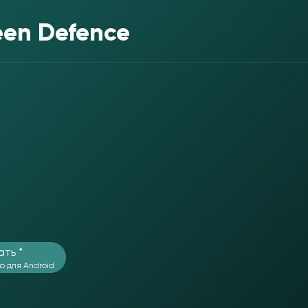
een Defence
ать *
о для Android