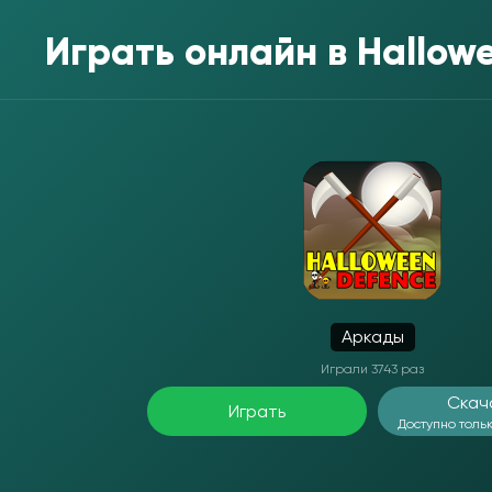
Играть онлайн в
Hallow
Аркады
Играли 3743 раз
Скач
Играть
Доступно тольк