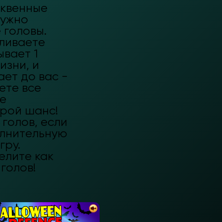
ыквенные
нужно
 головы.
еливаете
ывает 1
изни, и
ает до вас -
ете все
ле
орой шанс!
 голов, если
олнительную
гру.
елите как
голов!