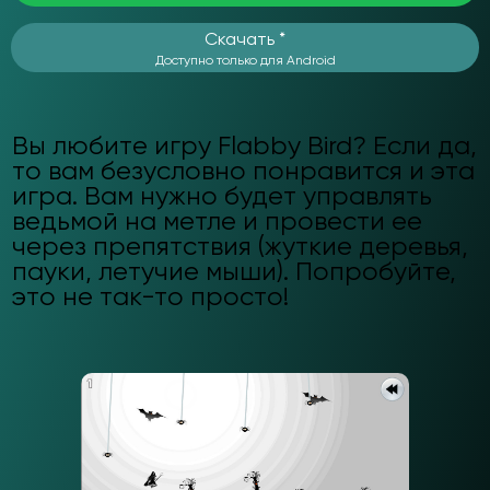
Скачать *
Доступно только для Android
Вы любите игру Flabby Bird? Если да,
то вам безусловно понравится и эта
игра. Вам нужно будет управлять
ведьмой на метле и провести ее
через препятствия (жуткие деревья,
пауки, летучие мыши). Попробуйте,
это не так-то просто!