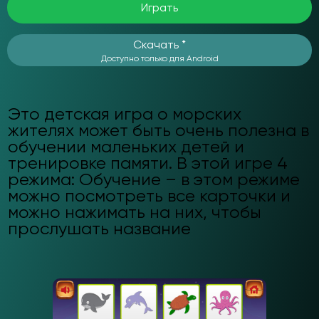
Играть
Скачать *
Доступно только для Android
Это детская игра о морских
жителях может быть очень полезна в
обучении маленьких детей и
тренировке памяти. В этой игре 4
режима: Обучение – в этом режиме
можно посмотреть все карточки и
можно нажимать на них, чтобы
прослушать название