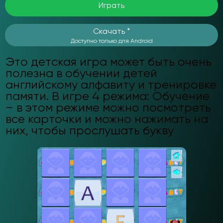
Играть
Скачать *
Доступно только для Android
Это детская игра может быть очень
полезна в обучении детей
английскому алфавиту и тренировке
памяти. В игре 4 режима: Обучение
– в этом режиме можно посмотреть
все карточки и можно нажимать на
них, чтобы прослушать букву