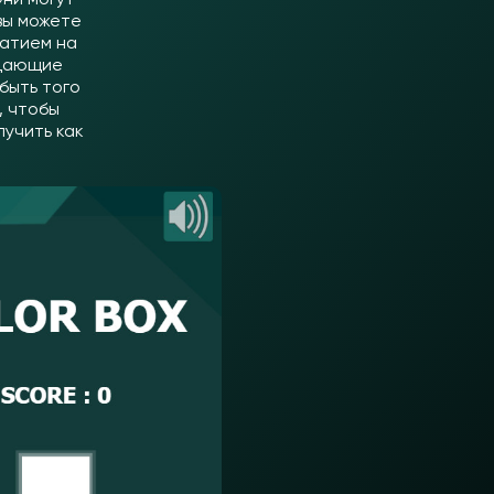
 вы можете
жатием на
адающие
быть того
, чтобы
лучить как