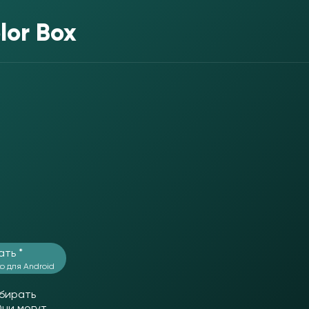
lor Box
ать *
о для Android
обирать
Они могут