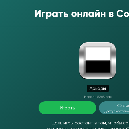
Играть онлайн в
Co
Аркады
Играли 5265 раз
Скач
Играть
Доступно тольк
Цель игры состоит в том, чтобы с
квадраты, которые падают сверху. 