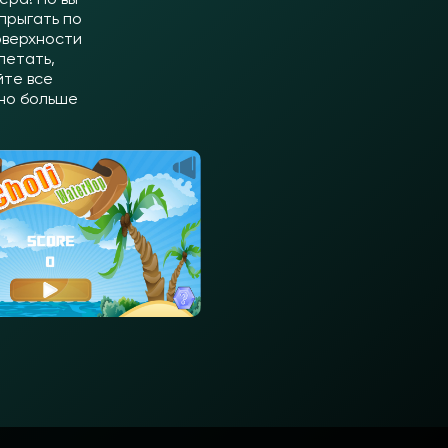
прыгать по
оверхности
летать,
йте все
жно больше