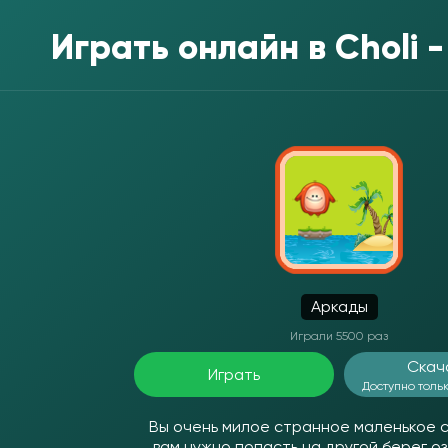
Играть онлайн в
Choli 
Аркады
Играли 5500 раз
Скач
Играть
Доступно тольк
Вы очень милое странное маленькое с
вам нужно попасть на другой берег оз