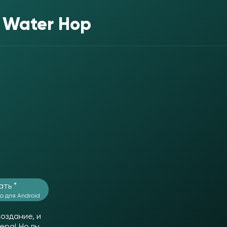
- Water Hop
ать *
о для Android
оздание, и
ера! Но вы