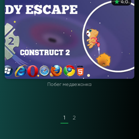
4.0
Побег медвежонка
1
2