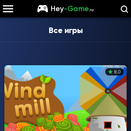
Hey
-Game
.ru
Все игры
8.0