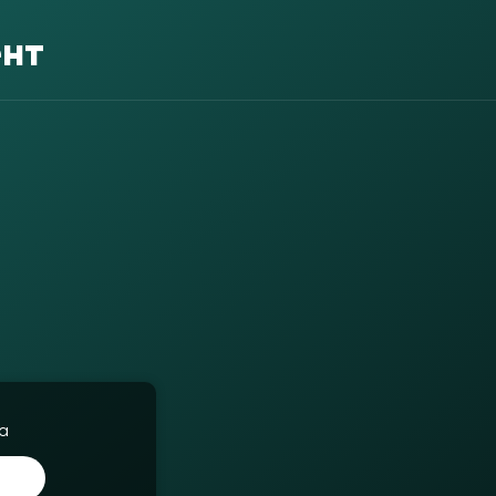
ент
а