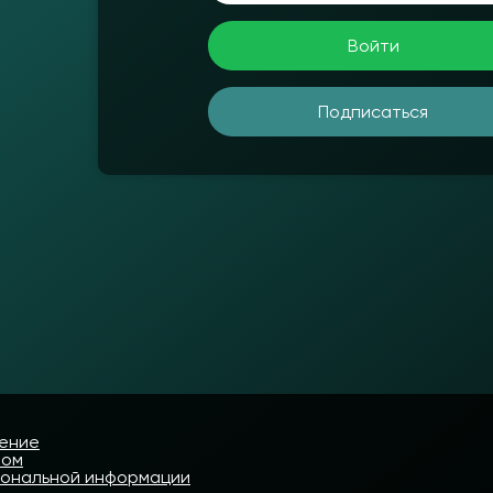
Войти
Подписаться
шение
том
сональной информации